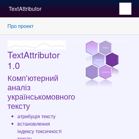
TextAttributor
Про проект
TextAttributor
1.0
Комп'ютерний
аналіз
українськомовного
тексту
атрибуція тексту
встановлення
індексу токсичності
тексту